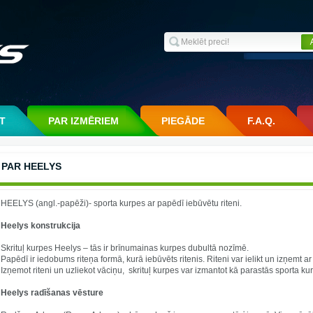
ĀT
PAR IZMĒRIEM
PIEGĀDE
F.A.Q.
PAR HEELYS
HEELYS (angl.-papēži)- sporta kurpes ar papēdī iebūvētu riteni.
Heelys konstrukcija
Skrituļ kurpes Heelys – tās ir brīnumainas kurpes dubultā nozīmē.
Papēdī ir iedobums riteņa formā, kurā iebūvēts ritenis. Riteni var ielikt un izņemt a
Izņemot riteni un uzliekot vāciņu, skrituļ kurpes var izmantot kā parastās sporta ku
Heelys radīšanas vēsture