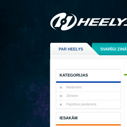
PAR HEELYS
SVARĪGI ZIN
KATEGORIJAS
Meitenēm
Zēniem
Papildus piederumi
IESAKĀM