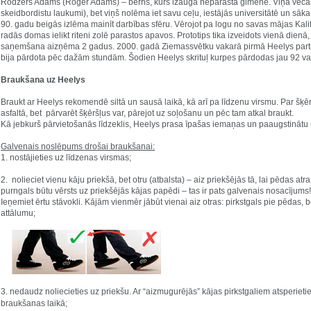
Rodžers Adams (Roger Adams) – bērns, kurš izauga neparastā ģimenē. Viņa vēcāki b
skeidbordistu laukumi), bet viņš nolēma iet savu ceļu, iestājās universitātē un sāka
90. gadu beigās izlēma mainīt darbības sfēru. Vērojot pa logu no savas mājas Kalif
radās domas ielikt riteni zolē parastos apavos. Prototips tika izveidots vienā dienā,
saņemšana aizņēma 2 gadus. 2000. gadā Ziemassvētku vakarā pirmā Heelys parti
bija pārdota pēc dažām stundām. Šodien Heelys skrituļ kurpes pārdodas jau 92 val
Braukšana uz Heelys
Braukt ar Heelys rekomendē siltā un sausā laikā, kā arī pa līdzenu virsmu. Par šķē
asfaltā, bet pārvarēt šķēršļus var, pārejot uz soļošanu un pēc tam atkal braukt.
Kā jebkurš pārvietošanās līdzeklis, Heelys prasa īpašas iemaņas un paaugstinātu
Galvenais noslēpums drošai braukšanai:
1. nostājieties uz līdzenas virsmas;
2. nolieciet vienu kāju priekšā, bet otru (atbalsta) – aiz priekšējās tā, lai pēdas atra
purngals būtu vērsts uz priekšējās kājas papēdi – tas ir pats galvenais nosacījums
Ieņemiet ērtu stāvokli. Kājām vienmēr jābūt vienai aiz otras: pirkstgals pie pēdas, bet
attālumu;
3. nedaudz noliecieties uz priekšu. Ar “aizmugurējās” kājas pirkstgaliem atsperieti
braukšanas laikā;