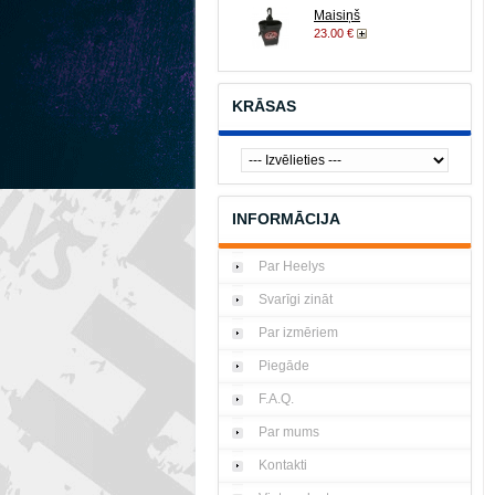
Maisiņš
23.00 €
KRĀSAS
INFORMĀCIJA
Par Heelys
Svarīgi zināt
Par izmēriem
Piegāde
F.A.Q.
Par mums
Kontakti