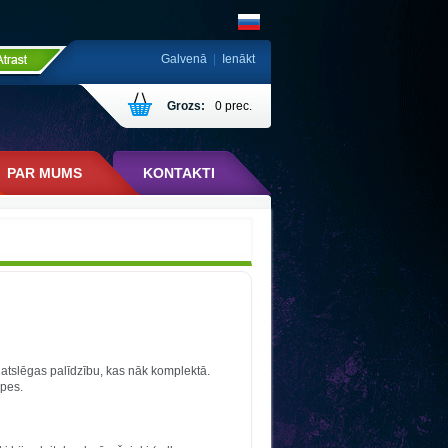
Galvenā
|
Ienākt
Grozs:
0 prec.
PAR MUMS
KONTAKTI
r atslēgas palīdzību, kas nāk komplektā.
rpes.