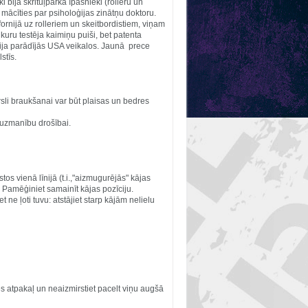
ija skrituļparka īpašnieki (rolleru un
 mācīties par psiholoģijas zinātņu doktoru.
ornijā uz rolleriem un skeitbordistiem, viņam
 kuru testēja kaimiņu puiši, bet patenta
ja parādījās USA veikalos. Jaunā prece
stīs.
rsli braukšanai var būt plaisas un bedres
 uzmanību drošībai.
stos vienā līnijā (t.i.,"aizmugurējās" kājas
! Pamēģiniet samainīt kājas pozīciju.
 ne ļoti tuvu: atstājiet starp kājām nelielu
es atpakaļ un neaizmirstiet pacelt viņu augšā