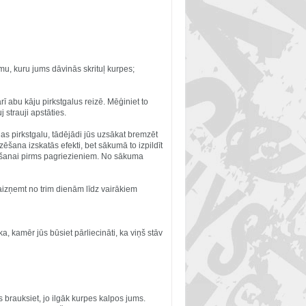
mu, kuru jums dāvinās skrituļ kurpes;
ī abu kāju pirkstgalus reizē. Mēģiniet to
 strauji apstāties.
as pirkstgalu, tādējādi jūs uzsākat bremzēt
šana izskatās efekti, bet sākumā to izpildīt
ināšanai pirms pagriezieniem. No sākuma
r aizņemt no trim dienām līdz vairākiem
a, kamēr jūs būsiet pārliecināti, ka viņš stāv
 brauksiet, jo ilgāk kurpes kalpos jums.