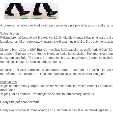
4. braukšanas laikā pievilciet tuvāk savu pakaļkāju pie priekškājas un baudiet ātru
5. Apstāšanās.
Pēkšņa bremzēšana (Hard Brake): vienkārši nolaidiet vienas kājas pirkstgalu, vai ar
izdarīt uzmanīgi un esiet gatavi mazam skrējienam uz priekšu. Šis paņēmiens atļauj
Līdzena bremzēšana (Soft Brake): Kustības laikā paceliet augstāk “priekšējās” kāj
ar papēdi (šim manevram Heelys ir zole ar īpašu konstrukciju). Pakāpeniska bremzē
ir diezgan sarežģīti. Pēc tam to ērti izmantot, braucot pa slīpumu, ātruma samaz
trenējieties telpās, lai sajustu pārliecinājumu.
Iemācīties aši taisīt pagrezienus, ātri braukt, braukt ar muguru uz priekšu – tas va
mēnešiem. Tas ir atkarīgs no jūsu iemaņām un laika, ko jūs veltīsiet treniņiem.
Brīdinājums!
Ja jūs nopirkāt skrituļ kurpes Heelys mazam bērnam, tad veltiet viņam tik daudz laik
droši kājās.
Ja jūs jūtaties nedroši - izmantojiet speciālus rolleru aizsarglīdzekļus.
Heelys kalpošanas termiņš
Heelys kalpošanas termiņš atkarīgs no jūsu braukšanas stila. Jo mazāk agresīvi jūs