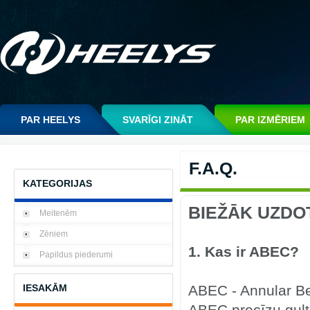
PAR HEELYS
SVARĪGI ZINĀT
PAR IZMĒRIEM
F.A.Q.
KATEGORIJAS
BIEŽĀK UZDO
Meitenēm
Zēniem
1. Kas ir ABEC?
Papildus piederumi
IESAKĀM
ABEC - Annular Be