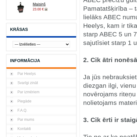
ABEC precīzu gult
Maisiņš
Pamatatšķirība – t
23.00 €
lielāks ABEC numur
Heelys, kam ir tika
KRĀSAS
starp ABEC 5 un 7 
sajutīsiet starp 1 
2. Cik ātri nonēsā
INFORMĀCIJA
Par Heelys
Ja jūs nebrauksiet
Svarīgi zināt
diezgan ilgi, vien
Par izmēriem
novērojams riteņu 
Piegāde
nolietojams materiā
F.A.Q.
3. Cik ērti ir sta
Par mums
Kontakti