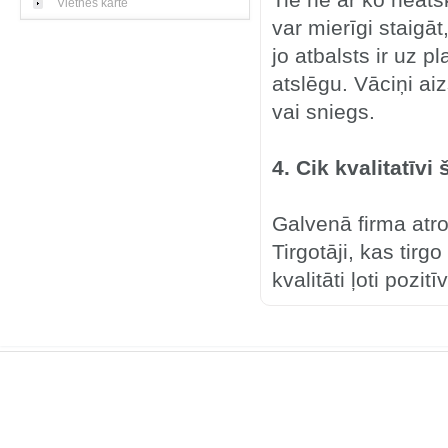
Tie ne ar ko neatš
Vietnes karte
var mierīgi staigāt
jo atbalsts ir uz p
atslēgu. Vāciņi aizs
vai sniegs.
4. Cik kvalitatīvi
Galvenā firma atro
Tirgotāji, kas tir
kvalitāti ļoti pozitīv