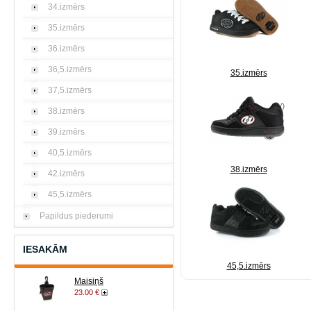
34.izmērs
35.izmērs
36.izmērs
36,5.izmērs
35.izmērs
37,5.izmērs
38.izmērs
39.izmērs
40,5.izmērs
38.izmērs
42.izmērs
45,5.izmērs
Papildus piederumi
IESAKĀM
45,5.izmērs
Maisiņš
23.00 €