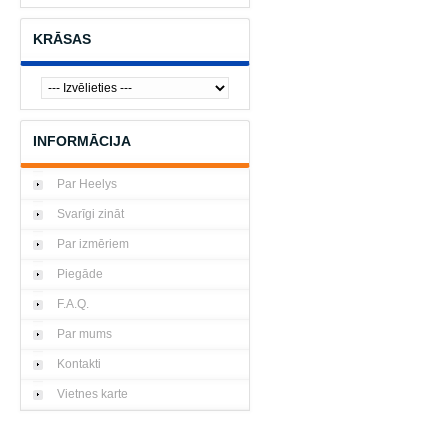
KRĀSAS
INFORMĀCIJA
Par Heelys
Svarīgi zināt
Par izmēriem
Piegāde
F.A.Q.
Par mums
Kontakti
Vietnes karte