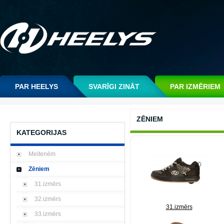
PAR HEELYS
SVARĪGI ZINĀT
PAR IZMĒRIEM
ZĒNIEM
KATEGORIJAS
Meitenēm
Zēniem
31.izmērs
32.izmērs
31.izmērs
33.izmērs